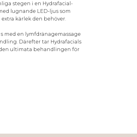
liga stegen i en Hydrafacial-
s med lugnande LED-ljus som
 extra kärlek den behöver.
nleds med en lymfdränagemassage
dling. Därefter tar Hydrafacials
r den ultimata behandlingen för