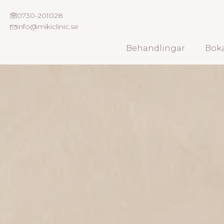
0730-201028
info@mikiclinic.se
Behandlingar
Boka