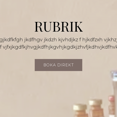
RUBRIK
gjkdfkfgh jkdfhgv jkdzh kjvhdjkz f hjkdfzxh vjkhz
f vjfxjkgdfkjhvgjkdfhjkgvhjkgdkjzhvfjkdhvjkdfhv
BOKA DIREKT