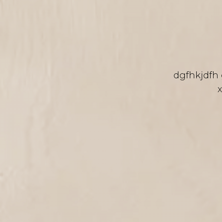
dgfhkjdfh 
x