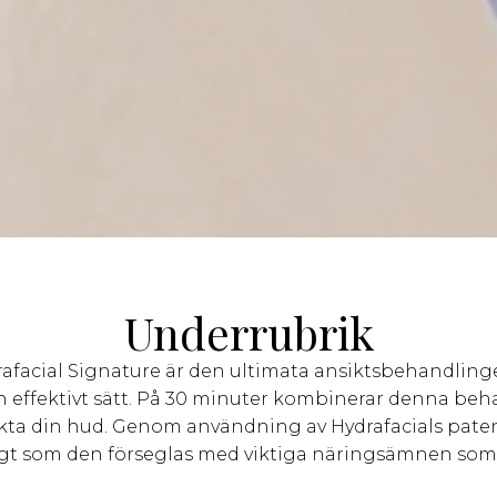
Underrubrik
rafacial Signature är den ultimata ansiktsbehandling
h effektivt sätt. På 30 minuter kombinerar denna beha
fukta din hud. Genom användning av Hydrafacials paten
gt som den förseglas med viktiga näringsämnen som