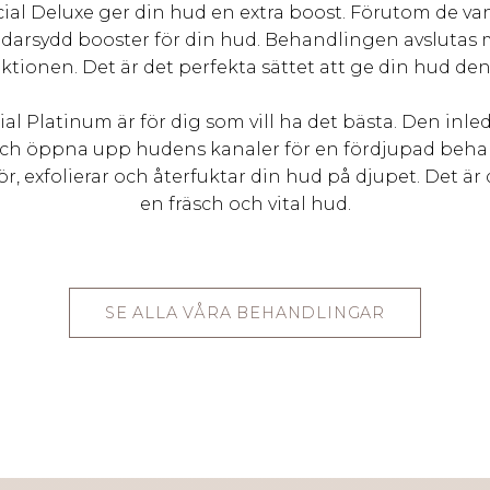
cial Deluxe ger din hud en extra boost. Förutom de van
ddarsydd booster för din hud. Behandlingen avsluta
tionen. Det är det perfekta sättet att ge din hud den
cial Platinum är för dig som vill ha det bästa. Den i
 och öppna upp hudens kanaler för en fördjupad behan
r, exfolierar och återfuktar din hud på djupet. Det ä
en fräsch och vital hud.
SE ALLA VÅRA BEHANDLINGAR