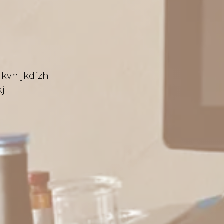
jkvh jkdfzh
kj