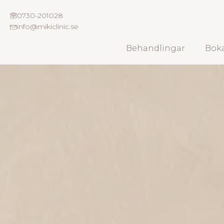
0730-201028
info@mikiclinic.se
Behandlingar
Boka