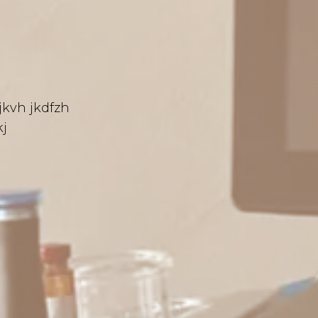
jkvh jkdfzh
kj