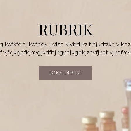
RUBRIK
gjkdfkfgh jkdfhgv jkdzh kjvhdjkz f hjkdfzxh vjkhz
f vjfxjkgdfkjhvgjkdfhjkgvhjkgdkjzhvfjkdhvjkdfhv
BOKA DIREKT