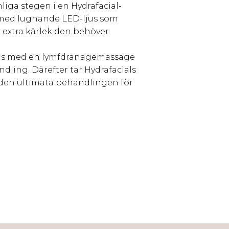
liga stegen i en Hydrafacial-
s med lugnande LED-ljus som
 extra kärlek den behöver.
nleds med en lymfdränagemassage
dling. Därefter tar Hydrafacials
r den ultimata behandlingen för