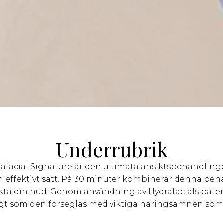
Underrubrik
rafacial Signature är den ultimata ansiktsbehandling
h effektivt sätt. På 30 minuter kombinerar denna beha
fukta din hud. Genom användning av Hydrafacials paten
gt som den förseglas med viktiga näringsämnen som