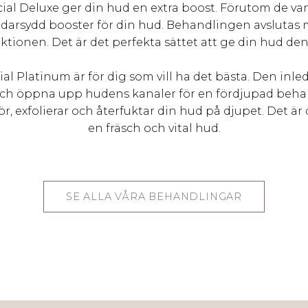
cial Deluxe ger din hud en extra boost. Förutom de van
ddarsydd booster för din hud. Behandlingen avsluta
tionen. Det är det perfekta sättet att ge din hud den
cial Platinum är för dig som vill ha det bästa. Den i
 och öppna upp hudens kanaler för en fördjupad behan
r, exfolierar och återfuktar din hud på djupet. Det ä
en fräsch och vital hud.
SE ALLA VÅRA BEHANDLINGAR